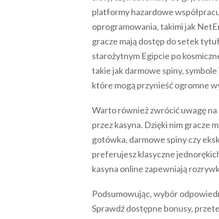
platformy hazardowe współprac
oprogramowania, takimi jak NetE
gracze mają dostęp do setek tyt
starożytnym Egipcie po kosmiczn
takie jak darmowe spiny, symbole 
które mogą przynieść ogromne w
Warto również zwrócić uwagę na 
przez kasyna. Dzięki nim gracze 
gotówka, darmowe spiny czy eksk
preferujesz klasyczne jednorękic
kasyna online zapewniają rozryw
Podsumowując, wybór odpowiednie
Sprawdź dostępne bonusy, przetest