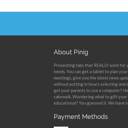
About Pinig
Presenting tabs that REALLY work for y
needs. You can get a tablet to plan your
meetings, give you the latest news upda
without putting in hours selecting and 
get your parents to use a computer? Here
cakewalk. Wondering what to gift your ki
educational? You guessed it. We have ta
Payment Methods