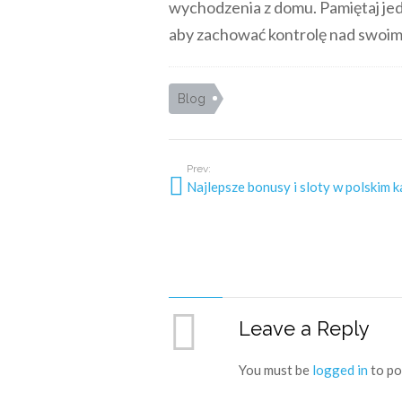
wychodzenia z domu. Pamiętaj jedn
aby zachować kontrolę nad swoi
Blog
Prev:
Najlepsze bonusy i sloty w polskim kasynie online – sprawdź naszą ofert
Leave a Reply
You must be
logged in
to po