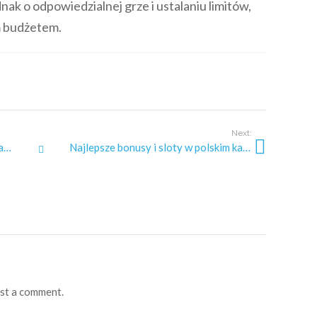
ak o odpowiedzialnej grze i ustalaniu limitów,
m budżetem.
Next:
ę!
Najlepsze bonusy i sloty w polskim kasynie online – sprawdź ofertę!
All Posts
st a comment.