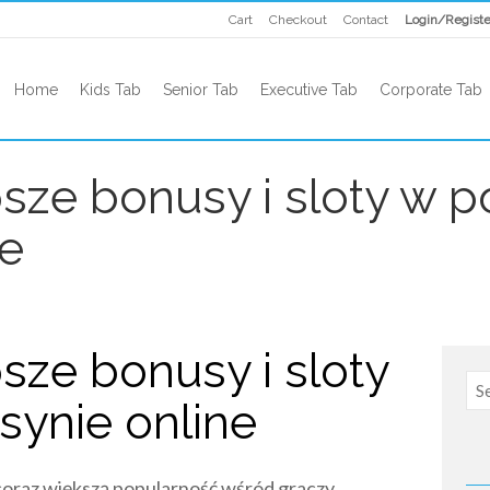
Cart
Checkout
Contact
Login/Registe
Home
Kids Tab
Senior Tab
Executive Tab
Corporate Tab
psze bonusy i sloty w p
ne
sze bonusy i sloty
synie online
coraz większą popularność wśród graczy